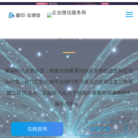
首页
为学校更智能而生，输送更好的教育培
训人才
功能介绍
培训解决方案
紧跟时代发展步伐，根据当前教育培训发展有的放矢制定培
客户案例
训计划。依托定制化的平台进行学习成员的在线监督，快速
建立组织 文化，党政学习及易于快速部署教师用课程的专
产品体验
属学习平台。
商务合作
在线咨询
获取方案
关于我们