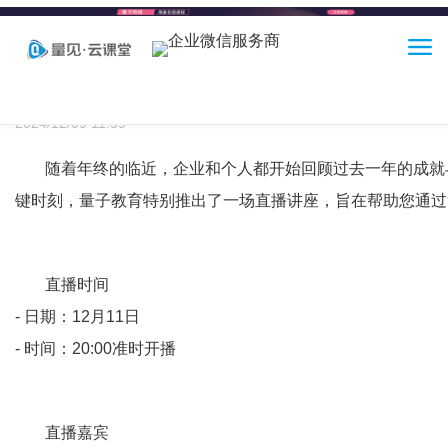
当前位置：
首页
>
新闻详情
>
​直播预告：《年终复盘：用过去赢未
首页
​直播预告：《年终复盘：用过去赢未来，一张画
2024/12/09 11:59
功能介绍
随着年终的临近，企业和个人都开始回顾过去一年的成就
培训解决方案
键时刻，量子教育特别推出了一场直播讲座，旨在帮助您通过
客户案例
直播时间
- 日期：12月11日
产品体验
- 时间：20:00准时开播
商务合作
直播嘉宾
关于我们