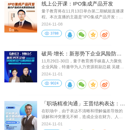
线上公开课：IPO集成产品开发
量子教育将在11月13日举办第二期赋能直播课
程。本次直播的主题是“IPO集成产品开发：助
力产品成功从偶然到必然”，旨在帮助企业和个
2024-11-08
人深入理解产品开发的关键流程，提升产品管
3788
理能力，从而实现产品的成功上市。
破局·增长：新形势下企业风险防范
与利润倍增 企业家峰会
11月29日-30日，量子教育携手睐嘉人力聚焦
企业风险，特邀华为人力资源前副总裁 吴建
国、10余年税务稽查经验 韩丽娟老师带来《破
2024-11-01
局·增长：新形势下企业风险防范与利润倍增 企
9024
业家峰会》2天企业家线下公开课，帮助企业合
理规避风险，提升人才效益，实现利润倍增!
「职场精准沟通」王晋结构表达：直
击要点的职场沟通术
在职场中，由于表达不清晰和理解偏差导致的
误解和冲突屡见不鲜，造成企业在财力、人力
和时间等资源上的大量浪费。
2024-11-01