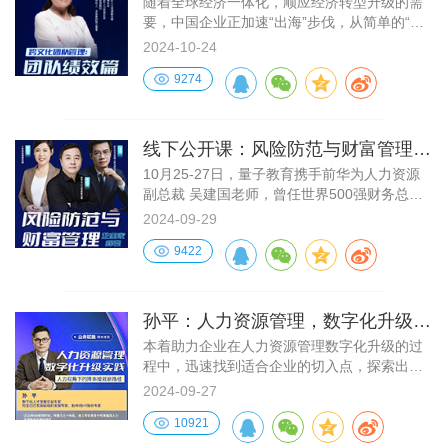
随着全球经济一体化，顺应经济转型升级的需
要，中国企业正加速“出海”步伐，从简单的“走
出去”转向更深层的全球化战略。企业在海外市
2024-10-24
场的拓展中，跨文化沟通是团队面临文化差异
9274
的一大挑战，如何打造一支高效率的跨文化团
队，成为当下企业管理者的当务之急。
线下公开课：风险防范与财富管理
——企业家峰会
10月25-27日，量子教育携手前华为人力资源
副总裁 吴建国老师，曾任世界500强财务总监
韩丽娟老师 前北京市高级人民法院法官 常亮老
2024-09-29
师，在杭州与10000位企业家同行，一同规避
9422
风险，逆势增长！
孙平：人力资源管理，数字化升级实
践
本着助力企业在人力资源管理数字化升级的过
程中，迅速找到适合企业的切入点，探索出新
的降本增效路径为原则，量子教育携手数字化
2024-09-27
人才发展专家 孙平老师，联合打造了《人力资
10921
源管理数字化升级实践》精品课程。通
过“4321”极简体系化的内容结构，赋能企业实