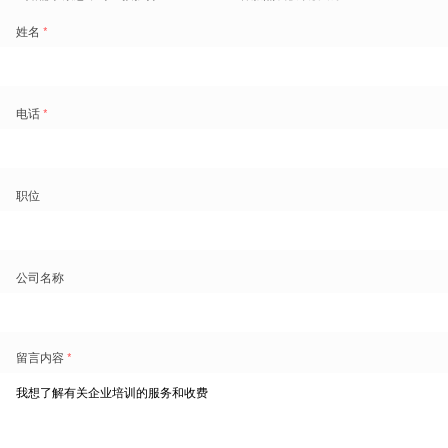
热门文章
企业如何高效从0-1搭建自己的企业培训体系？
企业组织企业培训的目的是什么？组织企业培训的意义
究竟在哪？
企业培训工作中都会遇到哪些问题？如何解决？
企业培训方案该如何制定？企业培训方案包含了哪些要
素？
企业培训开展前，需要如何做好企业培训的需求分析？