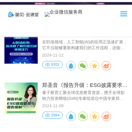
量见动态
培训方法论
详细的企业培训方法论
首页
AI职场应用课程，用对提示词，事半
功倍！
功能介绍
在职场领域，人工智能(AI)的应用正迅速扩展，
它不仅能够重新构建我们的工作流程，还能显
著提升工作效率，并引领全新的工作模式。AI
2024-11-12
培训解决方案
在数据分析、客户服务、智能助理等多个关键
9202
领域发挥着日益重要的作用，其自动化与智能
化特性极大地促进了工作效率，为职场带来了
客户案例
前所未有的便捷与创新。
郑圣音《报告升级：ESG披露要求与
报告编制》
量子教育汇聚全球优质教育资源，携手全球影
产品体验
响力投资网络(GIIN)专家组首位中国专家郑圣
音老师，联合打造《报告升级：ESG披露要求
2024-11-08
与报告编制》精品课程
商务合作
3564
关于我们