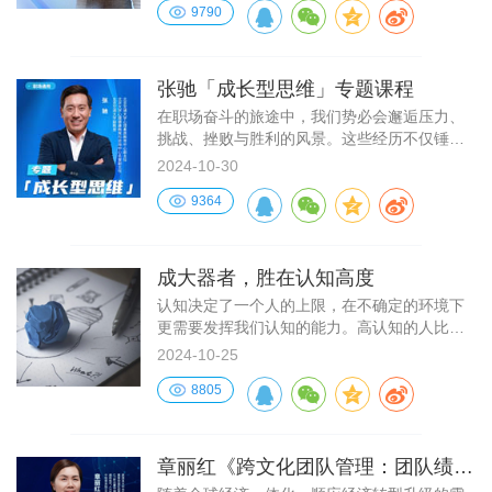
9790
张驰「成长型思维」专题课程
在职场奋斗的旅途中，我们势必会邂逅压力、
挑战、挫败与胜利的风景。这些经历不仅锤炼
我们的专业技能，更深层次地，它们考验着我
2024-10-30
们的心态与思维模式。面对压力与挑战，我们
9364
或许会质疑自身能力，甚至在失败后步入自我
怀疑的泥潭，这些都可能成为阻碍我们前行的
障碍。但恰是这些艰难时刻，铸就了我们的坚
韧与成长之路。
成大器者，胜在认知高度
认知决定了一个人的上限，在不确定的环境下
更需要发挥我们认知的能力。高认知的人比较
容易预测到未来的商业结果，或者在外部环境
2024-10-25
中找到自己应该采取的具体措施。在全局视野
8805
及高效规划中，个人总体的认知能力是最核心
的基础。
章丽红《跨文化团队管理：团队绩效
篇》